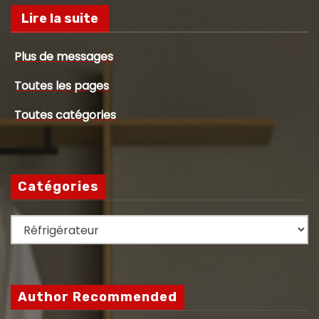
Lire la suite
Plus de messages
Toutes les pages
Toutes catégories
Catégories
C
a
t
é
Author Recommended
g