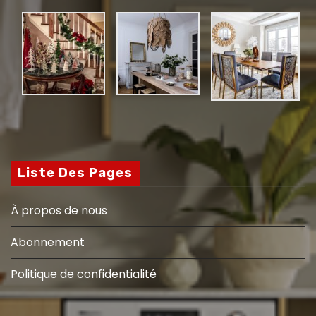
o
r
i
e
s
Liste Des Pages
À propos de nous
Abonnement
Politique de confidentialité